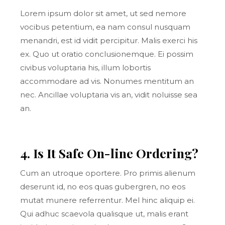
Lorem ipsum dolor sit amet, ut sed nemore
vocibus petentium, ea nam consul nusquam
menandri, est id vidit percipitur. Malis exerci his
ex. Quo ut oratio conclusionemque. Ei possim
civibus voluptaria his, illum lobortis
accommodare ad vis. Nonumes mentitum an
nec. Ancillae voluptaria vis an, vidit noluisse sea
an.
4. Is It Safe On-line Ordering?
Cum an utroque oportere. Pro primis alienum
deserunt id, no eos quas gubergren, no eos
mutat munere referrentur. Mel hinc aliquip ei.
Qui adhuc scaevola qualisque ut, malis erant