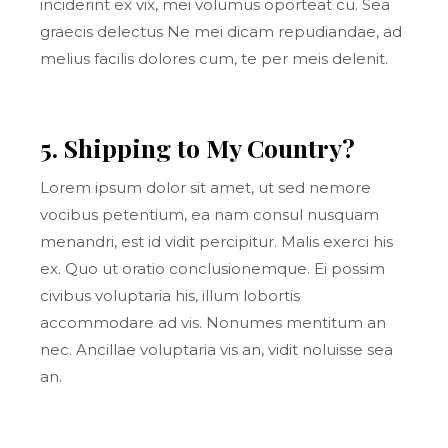
inciderint ex vix, mei volumus oporteat cu. Sea
graecis delectus Ne mei dicam repudiandae, ad
melius facilis dolores cum, te per meis delenit.
5. Shipping to My Country?
Lorem ipsum dolor sit amet, ut sed nemore
vocibus petentium, ea nam consul nusquam
menandri, est id vidit percipitur. Malis exerci his
ex. Quo ut oratio conclusionemque. Ei possim
civibus voluptaria his, illum lobortis
accommodare ad vis. Nonumes mentitum an
nec. Ancillae voluptaria vis an, vidit noluisse sea
an.